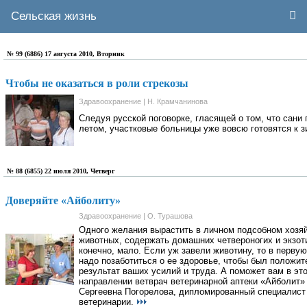
Сельская жизнь
№ 99 (6886) 17 августа 2010, Вторник
Чтобы не оказаться в роли стрекозы
Здравоохранение | Н. Крамчанинова
Следуя русской поговорке, гласящей о том, что сани 
летом, участковые больницы уже вовсю готовятся к 
№ 88 (6855) 22 июля 2010, Четверг
Доверяйте «Айболиту»
Здравоохранение | О. Турашова
Одного желания вырастить в личном подсобном хозя
животных, содержать домашних четвероногих и экзот
конечно, мало. Если уж завели животину, то в перву
надо позаботиться о ее здоровье, чтобы был положи
результат ваших усилий и труда. А поможет вам в эт
направлении ветврач ветеринарной аптеки «Айболит
Сергеевна Погорелова, дипломированный специалист 
ветеринарии.