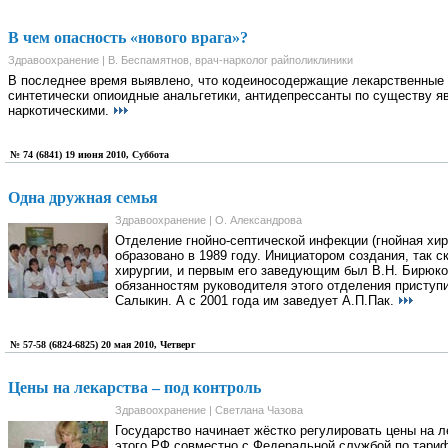
В чем опасность «нового врага»?
Здравоохранение | В. Беспамятнов, врач-нарколог райполиклиники
В последнее время выявлено, что кодеиносодержащие лекарственные 
синтетически опиоидные анальгетики, антидепрессанты по существу я
наркотическими.
№ 74 (6841) 19 июня 2010, Суббота
Одна дружная семья
Здравоохранение | О. Александрова
Отделение гнойно-септической инфекции (гнойная хи
образовано в 1989 году. Инициатором создания, так ск
хирургии, и первым его заведующим был В.Н. Бирюко
обязанностям руководителя этого отделения приступ
Салыкин. А с 2001 года им заведует А.П.Пак.
№ 57-58 (6824-6825) 20 мая 2010, Четверг
Цены на лекарства – под контроль
Здравоохранение | Светлана Чазова
Государство начинает жёстко регулировать цены на л
этого РФ совместно с Федеральной службой по тари