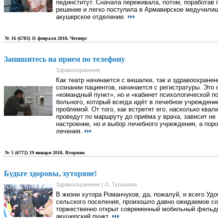
пединститут. Сначала переживала, потом, поработав 
решение и легко поступила в Армавирское медучили
акушерское отделение.
№ 16 (6783) 11 февраля 2010, Четверг
Запишитесь на прием по телефону
Здравоохранение
Как театр начинается с вешалки, так и здравоохранен
сознании пациентов, начинается с регистратуры. Это 
«командный пункт», но и «кабинет психологической 
больного, который всегда идёт в лечебное учреждени
проблемой. От того, как встретят его, насколько ква
проведут по маршруту до приёма у врача, зависит не
настроение, но и выбор лечебного учреждения, а поро
лечения.
№ 5 (6772) 19 января 2010, Вторник
Будьте здоровы, хуторяне!
Здравоохранение | О. Турашова
В жизни хутора Романчуков, да, пожалуй, и всего Удо
сельского поселения, произошло давно ожидаемое со
торжественно открыт современный мобильный фельд
акушерский пункт.