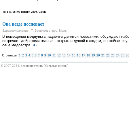
№ 1 (6768) 06 января 2010, Среда
Она везде поспевает
Здравоохранение | Т. Васильева, пос. Маяк
В помещении медпункта пациенты делятся новостями, обсуждают наб
встречает доброжелательная, открытая душой к людям, спокойная и у
себе медсестра.
Страницы:
1
2
3
4
5
6
7
8
9
10
11
12
13
14
15
16
17
18
19
20
21
22
23
24
25
2
© 2007-2024, редакция газеты "Сельская жизнь".