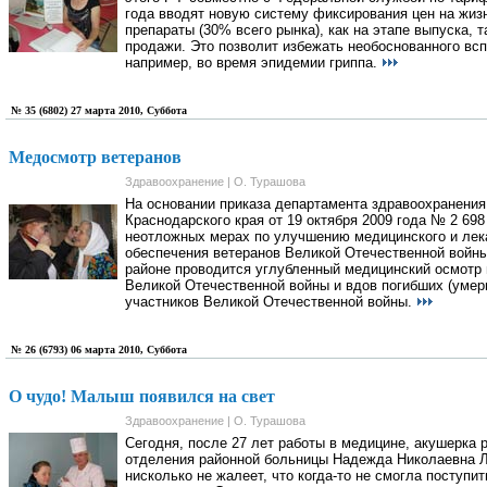
года вводят новую систему фиксирования цен на жиз
препараты (30% всего рынка), как на этапе выпуска, т
продажи. Это позволит избежать необоснованного всп
например, во время эпидемии гриппа.
№ 35 (6802) 27 марта 2010, Суббота
Медосмотр ветеранов
Здравоохранение | О. Турашова
На основании приказа департамента здравоохранения
Краснодарского края от 19 октября 2009 года № 2 698
неотложных мерах по улучшению медицинского и лек
обеспечения ветеранов Великой Отечественной войн
районе проводится углубленный медицинский осмотр 
Великой Отечественной войны и вдов погибших (умер
участников Великой Отечественной войны.
№ 26 (6793) 06 марта 2010, Суббота
О чудо! Малыш появился на свет
Здравоохранение | О. Турашова
Сегодня, после 27 лет работы в медицине, акушерка 
отделения районной больницы Надежда Николаевна 
нисколько не жалеет, что когда-то не смогла поступит