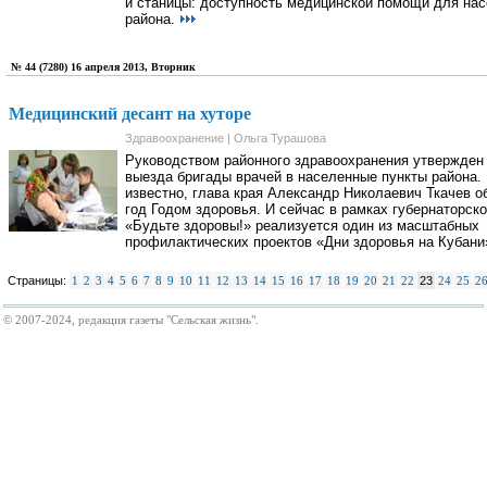
и станицы: доступность медицинской помощи для на
района.
№ 44 (7280) 16 апреля 2013, Вторник
Медицинский десант на хуторе
Здравоохранение | Ольга Турашова
Руководством районного здравоохранения утвержден
выезда бригады врачей в населенные пункты района. 
известно, глава края Александр Николаевич Ткачев о
год Годом здоровья. И сейчас в рамках губернаторско
«Будьте здоровы!» реализуется один из масштабных
профилактических проектов «Дни здоровья на Кубани
Страницы:
1
2
3
4
5
6
7
8
9
10
11
12
13
14
15
16
17
18
19
20
21
22
23
24
25
2
© 2007-2024, редакция газеты "Сельская жизнь".