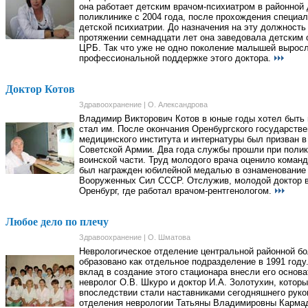
она работает детским врачом-психиатром в районной 
поликлинике с 2004 года, после прохождения специал
детской психиатрии. До назначения на эту должность
протяжении семнадцати лет она заведовала детским
ЦРБ. Так что уже не одно поколение малышей вырос
профессиональной поддержке этого доктора.
Доктор Котов
Здравоохранение | О. Александрова
Владимир Викторович Котов в юные годы хотел быть 
стал им. После окончания Оренбургского государстве
медицинского института и интернатуры был призван в
Советской Армии. Два года службы прошли при поли
воинской части. Труд молодого врача оценило команд
был награжден юбилейной медалью в ознаменование 
Вооруженных Сил СССР. Отслужив, молодой доктор 
Оренбург, где работал врачом-рентгенологом.
Любое дело по плечу
Здравоохранение | О. Шматова
Неврологическое отделение центральной районной б
образовано как отдельное подразделение в 1991 год
вклад в создание этого стационара внесли его основа
невролог О.В. Шкуро и доктор И.А. Золотухин, котор
впоследствии стали наставниками сегодняшнего рук
отделения неврологии Татьяны Владимировны Карма