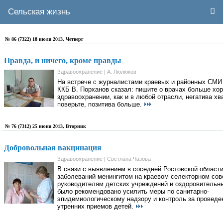
Сельская жизнь
№ 86 (7322) 18 июля 2013, Четверг
Правда, и ничего, кроме правды
Здравоохранение | А. Люлюков
На встрече с журналистами краевых и районных СМИ
ККБ В. Порханов сказал: пишите о врачах больше хор
здравоохранении, как и в любой отрасли, негатива хва
поверьте, позитива больше.
№ 76 (7312) 25 июня 2013, Вторник
Добровольная вакцинация
Здравоохранение | Светлана Чазова
В связи с выявлением в соседней Ростовской област
заболеваний менингитом на краевом селекторном со
руководителям детских учреждений и оздоровительн
было рекомендовано усилить меры по санитарно-
эпидемиологическому надзору и контроль за проведе
утренних приемов детей.