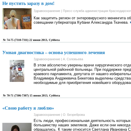
Не пустить заразу в дом!
Здравоохранение | Пресс-служба администрации Краснодарског
Как защитить регион от энтеровирусного менингита о
совещании губернатора Кубани Александра Ткачева.
№ 74-75 (7310-7311) 22 июня 2013, Суббота
Умная диагностика – основа успешного лечения
Здравоохранение | А. Соловьева
В этом абсолютно уверены врачи хирургического отд
центральной районной больницы. При поддержке пре
краевого парламента, депутата от нашего избирательн
Владимира Андреевича Бекетова выделены средства
необходимые для приобретения новейшего оборудов
№ 70-71 (7306-7307) 15 июня 2013, Суббота
«Свою работу я люблю»
Здравоохранение | О. Безреброва
Есть люди, профессиональная деятельность которых
большинству наших земляков. Даже если они никогда 
обращались. К таким относится Светлана Ивановна С