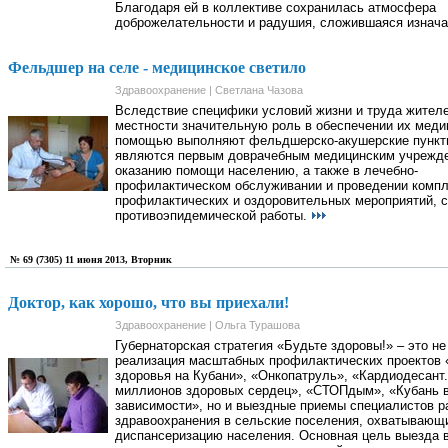
Благодаря ей в коллективе сохранилась атмосфера
доброжелательности и радушия, сложившаяся изнач
Фельдшер на селе - медицинское светило
Здравоохранение | Светлана Чазова
Вследствие специфики условий жизни и труда жител
местности значительную роль в обеспечении их меди
помощью выполняют фельдшерско-акушерские пункт
являются первым доврачебным медицинским учрежд
оказанию помощи населению, а также в лечебно-
профилактическом обслуживании и проведении комп
профилактических и оздоровительных мероприятий, с
противоэпидемической работы.
№ 69 (7305) 11 июня 2013, Вторник
Доктор, как хорошо, что вы приехали!
Здравоохранение | Ольга Турашова
Губернаторская стратегия «Будьте здоровы!» – это не
реализация масштабных профилактических проектов 
здоровья на Кубани», «Онкопатруль», «Кардиодесант.
миллионов здоровых сердец», «СТОПдым», «Кубань 
зависимости», но и выездные приемы специалистов р
здравоохранения в сельские поселения, охватывающ
диспансеризацию населения. Основная цель выезда в