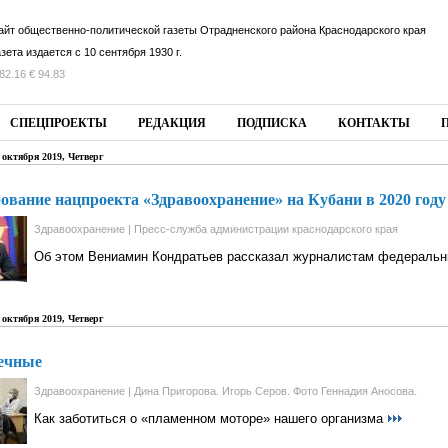
айт общественно-политической газеты Отрадненского района Краснодарского края
азета издается с 10 сентября 1930 г.
82.16 € 94.83
СПЕЦПРОЕКТЫ
РЕДАКЦИЯ
ПОДПИСКА
КОНТАКТЫ
 октября 2019, Четверг
вание нацпроекта «Здравоохранение» на Кубани в 2020 году 
Здравоохранение | Пресс-служба администрации краснодарского края
Об этом Вениамин Кондратьев рассказал журналистам федераль
 октября 2019, Четверг
дечные
Здравоохранение | Дина Пригорова. Игорь Серов. Фото Геннадия Аносова.
Как заботиться о «пламенном моторе» нашего организма