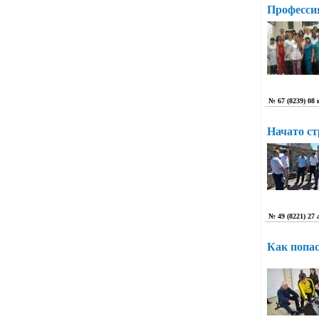
Профессия
№ 67 (8239) 08
Начато ст
№ 49 (8221) 27
Как попа