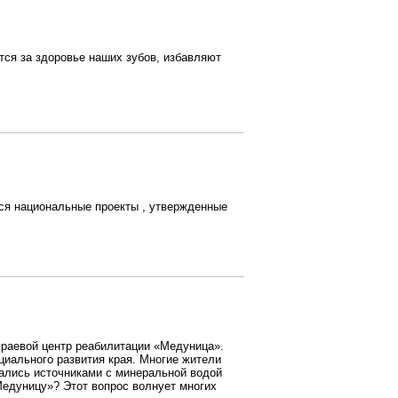
тся за здоровье наших зубов, избавляют
тся национальные проекты , утвержденные
Краевой центр реабилитации «Медуница».
циального развития края. Многие жители
вались источниками с минеральной водой
«Медуницу»? Этот вопрос волнует многих