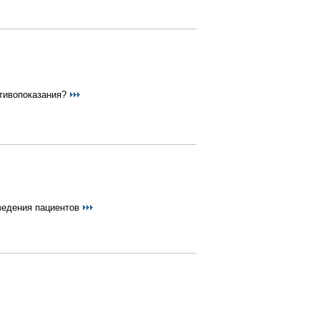
отивопоказания?
ведения пациентов