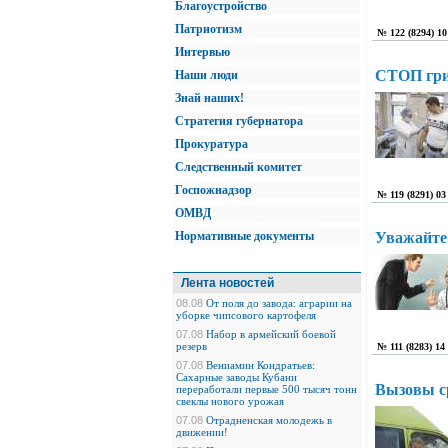
Благоустройство
Патриотизм
№ 122 (8294) 10
Интервью
СТОП гри
Наши люди
Знай наших!
Стратегия губернатора
Прокуратура
Следственный комитет
Госпожнадзор
№ 119 (8291) 03
ОМВД
Нормативные документы
Уважайте 
Лента новостей
08.08
От поля до завода: аграрии на
уборке чипсового картофеля
07.08
Набор в армейский боевой
резерв
№ 111 (8283) 14
07.08
Вениамин Кондратьев:
Сахарные заводы Кубани
Вызовы с
переработали первые 500 тысяч тонн
свеклы нового урожая
07.08
Отрадненская молодежь в
движении!