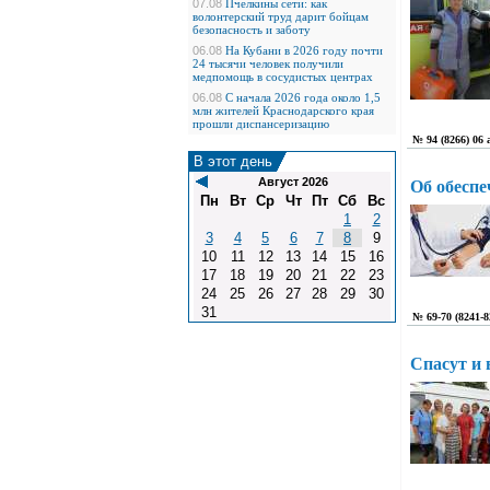
07.08
Пчелкины сети: как
волонтерский труд дарит бойцам
безопасность и заботу
06.08
На Кубани в 2026 году почти
24 тысячи человек получили
медпомощь в сосудистых центрах
06.08
С начала 2026 года около 1,5
млн жителей Краснодарского края
прошли диспансеризацию
№ 94 (8266) 06
В этот день
Август 2026
Об обеспе
Пн
Вт
Ср
Чт
Пт
Сб
Вс
1
2
3
4
5
6
7
8
9
10
11
12
13
14
15
16
17
18
19
20
21
22
23
24
25
26
27
28
29
30
31
№ 69-70 (8241-
Спасут и 