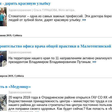
 - дарить красивую улыбку
Здравоохранение | Ольга ТУРАШОВА. Фото автора.
Стоматолог – одна из самых важных профессий. Эти доктора борю
людей от зубной боли, дарят красивую улыбку.
 июня 2019, Суббота
роительство офиса врача общей практики в Малотенгинской
Здравоохранение
На территории нашего края по 11 направлениям активно реализую
президентом Владимиром Владимировичем Путиным.
 апреля 2019, Суббота
сть в «Медуницу»
Здравоохранение
20 марта 2019 года в Отрадненском районе открылся ГАУ СО КК «
Ведомственная принадлежность центра – министерство труда и со
нашего района до начала строительства центра постоянно пользо
для поправки своего здоровья. Как будет сейчас? Как попасть в 