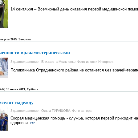
14 сентября – Всемирный день оказания первой медицинской пом
 августа 2019, Вторник
ченности врачами-терапевтами
Здравоохранение | Елизавета Мельченко. Фото из сети Интернет.
Поликлиника Отрадненского района не останется без врачей-тера
8242) 15 июня 2019, Суббота
вселят надежду
Здравоохранение | Ольга ТУРАШОВА. Фото автора.
Скорая медицинская помощь - служба, которая первой приходит н
здоровья.