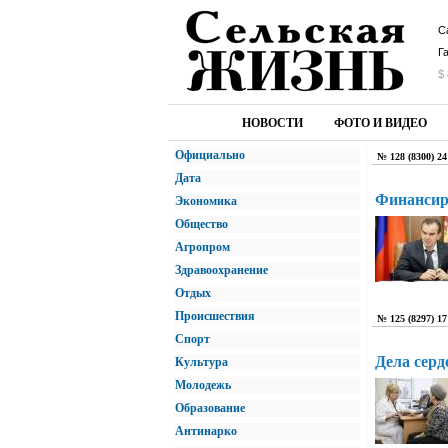
С
Г
$ 
НОВОСТИ
ФОТО И ВИДЕО
Официально
№ 128 (8300) 24
Дата
Финансиро
Экономика
Общество
Агропром
Здравоохранение
Отдых
Происшествия
№ 125 (8297) 17
Спорт
Дела сер
Культура
Молодежь
Образование
Антинарко