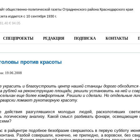
айт общественно-политической газеты Отрадненского района Краснодарского края
азета издается с 10 сентября 1930 г.
81.40 € 94.05
СПЕЦПРОЕКТЫ
РЕДАКЦИЯ
ПОДПИСКА
КОНТАКТЫ
головы против красоты
ии: 19.06.2008
 украсить и благоустроить центр нашей станицы дорого обходится
на рублей на реконструкцию площади, решили установить на ней и со
сельчан еще более комфортным. Решили и сделали. Но отдельные ли
арварски ломают рукотворную красоту.
ие действия разгулявшихся молодых людей, расколотивших свет
ь логическому анализу. Какой смысл разбивать фонари, освещающие 
всеми?
ас в райцентре подобное безобразие свершилось в первую субботу июн
фонтана. Разбой совершали, конечно, не прилюдно, а воровски, без сви
по домам. Куском тротуарной плитки молодчики разбили двенадцать п