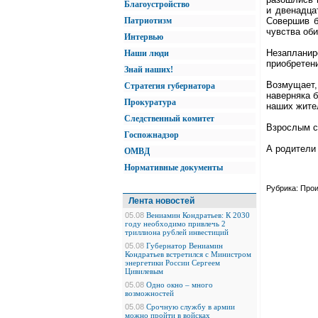
Благоустройство
и двенадца
Патриотизм
Совершив б
чувства оби
Интервью
Незапланир
Наши люди
приобретен
Знай наших!
Возмущает,
Стратегия губернатора
наверняка 
Прокуратура
наших жите
Следственный комитет
Взрослым с
Госпожнадзор
А родители 
ОМВД
Нормативные документы
Рубрика: Про
Лента новостей
05.08
Вениамин Кондратьев: К 2030
году необходимо привлечь 2
триллиона рублей инвестиций
05.08
Губернатор Вениамин
Кондратьев встретился с Министром
энергетики России Сергеем
Цивилевым
05.08
Одно окно – много
возможностей
05.08
Срочную службу в армии
можно пройти в войсках