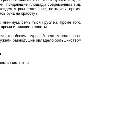
ики, придающие площади современный вид.
увидел утром содеянное, остались горькие
ась рука на красоту?
 минимум, семь тысяч рублей. Кроме того,
 время и лишние хлопоты.
ческое бескультурье. А ведь у содеянного
Неужели равнодушие овладело большинством
в.
 чем занимаются.