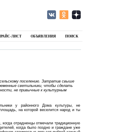
ПРАЙС-ЛИСТ
ОБЪЯВЛЕНИЯ
ПОИСК
 сельскому поселению. Затратив свыше
временные светильники, чтобы сделать
чности, не привычные к культурным
ильники у районного Дома культуры, не
площадь, на которой веселится народ и ты
я, когда отрадненцы отмечали традиционную
детелей, когда было поздно и граждане уже
лафонов стоимостью пятьсот рублей каждый