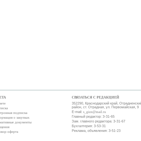
ЕТА
СВЯЗАТЬСЯ С РЕДАКЦИЕЙ
зете
352290, Краснодарский край, Отрадненски
район, ст. Отрадная, ул. Первомайская, 9
писка
E-mail:
s_gizn@mail.ru
тронная подписка
Главный редактор: 3-31-65
ормация о закупках
Зам. главного редактора: 3-31-67
мативные документы
Бухгалтерия: 3-53-31
ещения
Реклама, объявления: 3-51-23
овор-оферта