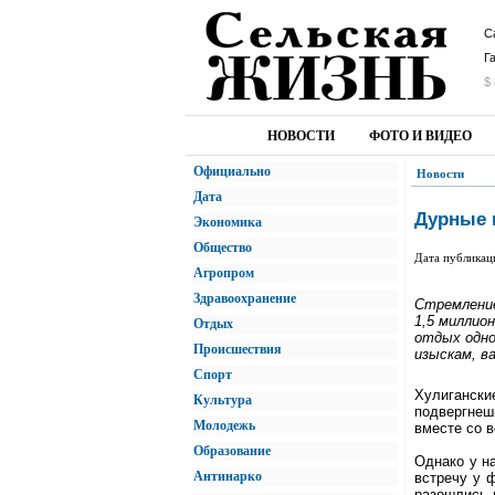
С
Г
$ 
НОВОСТИ
ФОТО И ВИДЕО
Официально
Новости
Дата
Дурные 
Экономика
Общество
Дата публикац
Агропром
Здравоохранение
Стремление
1,5 миллио
Отдых
отдых одно
Происшествия
изыскам, в
Спорт
Хулиганск
Культура
подвергнеш
Молодежь
вместе со 
Образование
Однако у н
Антинарко
встречу у 
разошлись 