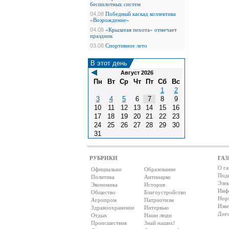
беспилотных систем
04.08
Победный каскад коллектива
«Возрождение»
04.08
«Крылатая пехота» отмечает
праздник
03.08
Спортивное лето
В этот день
Август 2026
Пн
Вт
Ср
Чт
Пт
Сб
Вс
1
2
3
4
5
6
7
8
9
10
11
12
13
14
15
16
17
18
19
20
21
22
23
24
25
26
27
28
29
30
31
РУБРИКИ
ГАЗ
О га
Официально
Образование
Под
Политика
Антинарко
Элек
Экономика
История
Инф
Общество
Благоустройство
Нор
Агропром
Патриотизм
Изв
Здравоохранение
Интервью
Дог
Отдых
Наши люди
Происшествия
Знай наших!