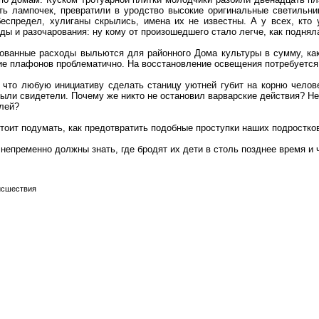
ть лампочек, превратили в уродство высокие оригинальные светильн
еспредел, хулиганы скрылись, имена их не известны. А у всех, кто 
ды и разочарования: ну кому от произошедшего стало легче, как поднял
ованные расходы выльются для районного Дома культуры в сумму, как
ие плафонов проблематично. На восстановление освещения потребуется
 что любую инициативу сделать станицу уютней губит на корню челове
были свидетели. Почему же никто не остановил варварские действия? 
лей?
тоит подумать, как предотвратить подобные проступки наших подростко
непременно должны знать, где бродят их дети в столь позднее время и
исшествия