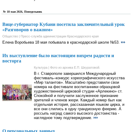
№ 18 мая 2026, Понедельник
Вице-губернатор Кубани посетила заключительный урок
«Разговоров о важном»
Общество | Пресс-служба администрации Краснодарского края
Елена Воробьева 18 мая побывала в краснодарской школе №53.
Их выступление было настоящим вихрем радости и
восторга
Культура | Фото из архива Е.П. Шкуратовой.
В г. Ставрополе завершился Международный
фестиваль–конкурс хореографического искусства
«Мир талантов». Масштабно представили свои
номера на фестивале воспитанники образцовой
художественной цирковой студии «Арлекино» ст.
Спокойной и получили заслуженное признание
зрителей и членов жюри. Каждый номер был как
отдельная история, рассказанная языком цирка, и
все они слились в одну грандиозную феерию. А
россыпь наград самого высокого достоинства -
наглядное тому подтверждение.
О персональных данных