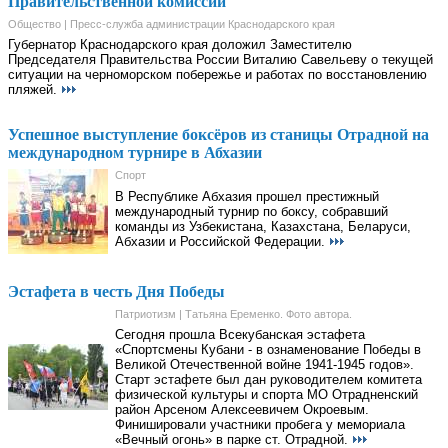
Правительственной комиссии
Общество | Пресс-служба администрации Краснодарского края
Губернатор Краснодарского края доложил Заместителю
Председателя Правительства России Виталию Савельеву о текущей
ситуации на черноморском побережье и работах по восстановлению
пляжей.
Успешное выступление боксёров из станицы Отрадной на
международном турнире в Абхазии
Спорт
В Республике Абхазия прошел престижный
международный турнир по боксу, собравший
команды из Узбекистана, Казахстана, Беларуси,
Абхазии и Российской Федерации.
Эстафета в честь Дня Победы
Патриотизм | Татьяна Еременко. Фото автора.
Сегодня прошла Всекубанская эстафета
«Спортсмены Кубани - в ознаменование Победы в
Великой Отечественной войне 1941-1945 годов».
Старт эстафете был дан руководителем комитета
физической культуры и спорта МО Отрадненский
район Арсеном Алексеевичем Окроевым.
Финишировали участники пробега у мемориала
«Вечный огонь» в парке ст. Отрадной.