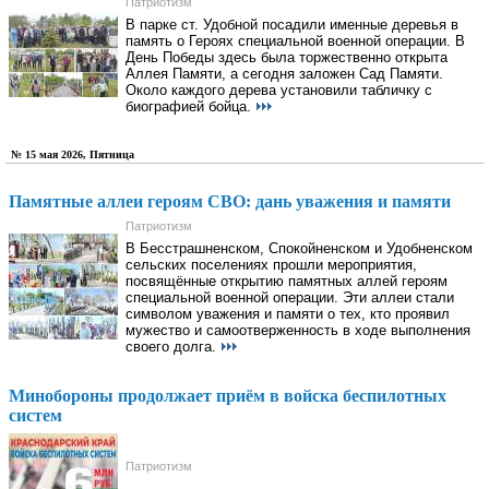
Патриотизм
В парке ст. Удобной посадили именные деревья в
память о Героях специальной военной операции. В
День Победы здесь была торжественно открыта
Аллея Памяти, а сегодня заложен Сад Памяти.
Около каждого дерева установили табличку с
биографией бойца.
№ 15 мая 2026, Пятница
Памятные аллеи героям СВО: дань уважения и памяти
Патриотизм
В Бесстрашненском, Спокойненском и Удобненском
сельских поселениях прошли мероприятия,
посвящённые открытию памятных аллей героям
специальной военной операции. Эти аллеи стали
символом уважения и памяти о тех, кто проявил
мужество и самоотверженность в ходе выполнения
своего долга.
Минобороны продолжает приём в войска беспилотных
систем
Патриотизм