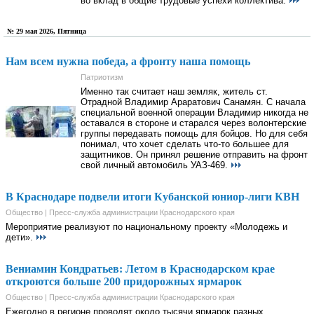
во вклад в общие трудовые успехи коллектива.
№ 29 мая 2026, Пятница
Нам всем нужна победа, а фронту наша помощь
Патриотизм
Именно так считает наш земляк, житель ст.
Отрадной Владимир Араратович Санамян. С начала
специальной военной операции Владимир никогда не
оставался в стороне и старался через волонтерские
группы передавать помощь для бойцов. Но для себя
понимал, что хочет сделать что-то большее для
защитников. Он принял решение отправить на фронт
свой личный автомобиль УАЗ-469.
В Краснодаре подвели итоги Кубанской юниор-лиги КВН
Общество | Пресс-служба администрации Краснодарского края
Мероприятие реализуют по национальному проекту «Молодежь и
дети».
Вениамин Кондратьев: Летом в Краснодарском крае
откроются больше 200 придорожных ярмарок
Общество | Пресс-служба администрации Краснодарского края
Ежегодно в регионе проводят около тысячи ярмарок разных