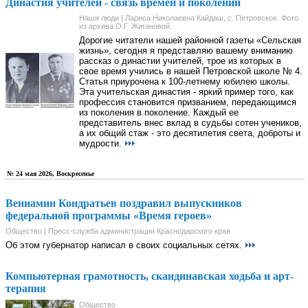
Династия учителей - связь времен и поколений
Наши люди | Лариса Николаевна Кайдаш, с. Петровское. Фото
из архива О.Г. Жигановой.
Дорогие читатели нашей районной газеты «Сельская
жизнь», сегодня я представляю вашему вниманию
рассказ о династии учителей, трое из которых в
свое время учились в нашей Петровской школе № 4.
Статья приурочена к 100-летнему юбилею школы.
Эта учительская династия - яркий пример того, как
профессия становится призванием, передающимся
из поколения в поколение. Каждый ее
представитель внес вклад в судьбы сотен учеников,
а их общий стаж - это десятилетия света, доброты и
мудрости.
№ 24 мая 2026, Воскресенье
Вениамин Кондратьев поздравил выпускников
федеральной программы «Время героев»
Общество | Пресс-служба администрации Краснодарского края
Об этом губернатор написал в своих социальных сетях.
Компьютерная грамотность, скандинавская ходьба и арт-
терапия
Общество