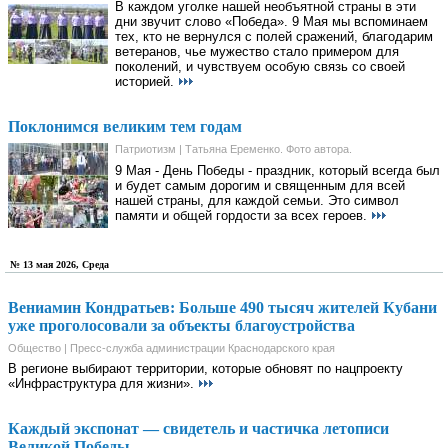
В каждом уголке нашей необъятной страны в эти
дни звучит слово «Победа». 9 Мая мы вспоминаем
тех, кто не вернулся с полей сражений, благодарим
ветеранов, чье мужество стало примером для
поколений, и чувствуем особую связь со своей
историей.
Поклонимся великим тем годам
Патриотизм | Татьяна Еременко. Фото автора.
9 Мая - День Победы - праздник, который всегда был
и будет самым дорогим и священным для всей
нашей страны, для каждой семьи. Это символ
памяти и общей гордости за всех героев.
№ 13 мая 2026, Среда
Вениамин Кондратьев: Больше 490 тысяч жителей Кубани
уже проголосовали за объекты благоустройства
Общество | Пресс-служба администрации Краснодарского края
В регионе выбирают территории, которые обновят по нацпроекту
«Инфраструктура для жизни».
Каждый экспонат — свидетель и частичка летописи
Великой Победы