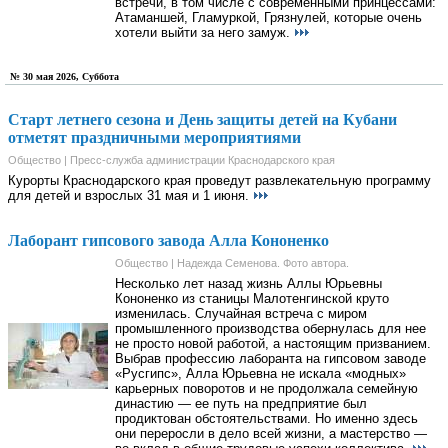
встречи, в том числе с современными принцессами:
Атаманшей, Гламуркой, Грязнулей, которые очень
хотели выйти за него замуж.
№ 30 мая 2026, Суббота
Старт летнего сезона и День защиты детей на Кубани
отметят праздничными мероприятиями
Общество | Пресс-служба администрации Краснодарского края
Курорты Краснодарского края проведут развлекательную программу
для детей и взрослых 31 мая и 1 июня.
Лаборант гипсового завода Алла Кононенко
Общество | Надежда Семенова. Фото автора.
Несколько лет назад жизнь Аллы Юрьевны
Кононенко из станицы Малотенгинской круто
изменилась. Случайная встреча с миром
промышленного производства обернулась для нее
не просто новой работой, а настоящим призванием.
Выбрав профессию лаборанта на гипсовом заводе
«Русгипс», Алла Юрьевна не искала «модных»
карьерных поворотов и не продолжала семейную
династию — ее путь на предприятие был
продиктован обстоятельствами. Но именно здесь
они переросли в дело всей жизни, а мастерство —