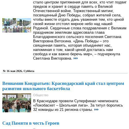
стало центром притяжения для всех, кто чтит подвиг
предков и хранит в сердце память о Великой
Отечественной войне. Торжественный митинг,
посвященный Дню Победы, собрал жителей села,
чтобы вместе отдать дань уважения тем, кто ценой
своей жизни отстоял мирное небо над нашей
Родиной. Сердечные слова поздравления с Великим
праздником землякам адресовала глава
Благодарненского сельского поселения Светлана
Викторовна Ветохина. «День Победы – это
священная память, которая объединяет нас,
напоминая о том, какой ценой досталась нам
свобода и как важно беречь мир», – подчеркнула
Светлана Викторовна.
№ 16 мая 2026, Суббота
Вениамин Кондратьев: Краснодарский край стал центром
развития школьного баскетбола
Общество
В Краснодаре провели Суперфинал чемпионата
«Локобаскет – Школьная лига». За титул боролись
32 команды из 21 региона страны.
Сад Памяти в честь Героев