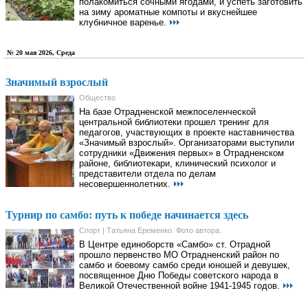
полакомиться сочными ягодами, и успеть заготовить
на зиму ароматные компоты и вкуснейшее
клубничное варенье.
№ 20 мая 2026, Среда
Значимый взрослый
Общество
На базе Отрадненской межпоселенческой
центральной библиотеки прошел тренинг для
педагогов, участвующих в проекте наставничества
«Значимый взрослый». Организаторами выступили
сотрудники «Движения первых» в Отрадненском
районе, библиотекари, клинический психолог и
представители отдела по делам
несовершеннолетних.
Турнир по самбо: путь к победе начинается здесь
Спорт | Татьяна Еременко. Фото автора.
В Центре единоборств «Самбо» ст. Отрадной
прошло первенство МО Отрадненский район по
самбо и боевому самбо среди юношей и девушек,
посвященное Дню Победы советского народа в
Великой Отечественной войне 1941-1945 годов.