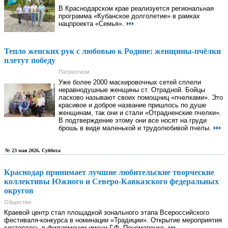
В Краснодарском крае реализуется региональная
программа «Кубанское долголетие» в рамках
нацпроекта «Семья».
Тепло женских рук с любовью к Родине: женщины-пчёлки
плетут победу
Патриотизм
Уже более 2000 маскировочных сетей сплели
неравнодушные женщины ст. Отрадной. Бойцы
ласково называют своих помощниц «пчелками». Это
красивое и доброе название пришлось по душе
женщинам, так они и стали «Отрадненские пчелки».
В подтверждение этому они все носят на груди
брошь в виде маленькой и трудолюбивой пчелы.
№ 23 мая 2026, Суббота
Краснодар принимает лучшие любительские творческие
коллективы Южного и Северо-Кавказского федеральных
округов
Общество
Краевой центр стал площадкой зонального этапа Всероссийского
фестиваля-конкурса в номинации «Традиции». Открытие мероприятия
состоялось в филармонии имени Г.Ф. Пономаренко.