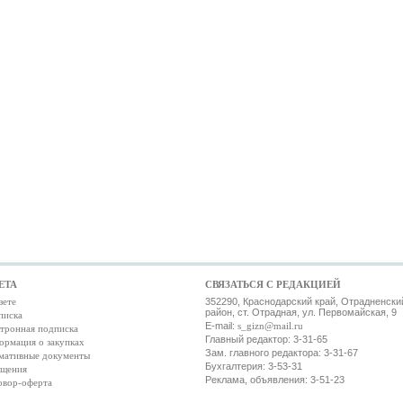
ЕТА
СВЯЗАТЬСЯ С РЕДАКЦИЕЙ
зете
352290, Краснодарский край, Отрадненски
район, ст. Отрадная, ул. Первомайская, 9
писка
E-mail:
s_gizn@mail.ru
тронная подписка
Главный редактор: 3-31-65
ормация о закупках
Зам. главного редактора: 3-31-67
мативные документы
Бухгалтерия: 3-53-31
ещения
Реклама, объявления: 3-51-23
овор-оферта