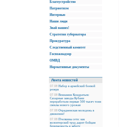
Благоустройство
Патриотизм
Интервью
Наши люди
Знай наших!
Стратегия губернатора
Прокуратура
Следственный комитет
Госпожнадзор
ОМВД
Нормативные документы
Лента новостей
07.08
Набор в армейский боевой
резерв
07.08
Вениамин Кондратьев:
Сахарные заводы Кубани
переработали первые 500 тысяч тонн
свеклы нового урожая
07.08
Отрадненская молодежь в
движении!
07.08
Пчелкины сети: как
волонтерский труд дарит бойцам
безопасность и заботу