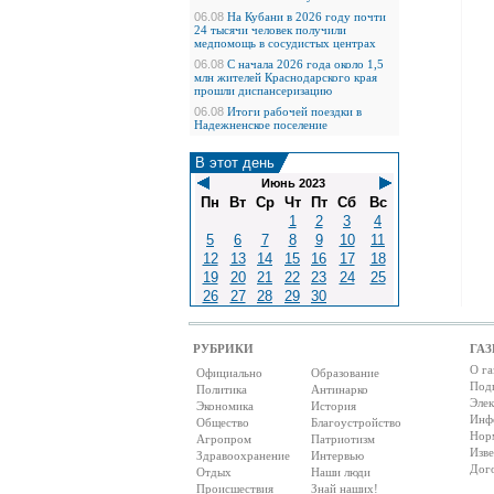
06.08
На Кубани в 2026 году почти
24 тысячи человек получили
медпомощь в сосудистых центрах
06.08
С начала 2026 года около 1,5
млн жителей Краснодарского края
прошли диспансеризацию
06.08
Итоги рабочей поездки в
Надежненское поселение
В этот день
Июнь 2023
Пн
Вт
Ср
Чт
Пт
Сб
Вс
1
2
3
4
5
6
7
8
9
10
11
12
13
14
15
16
17
18
19
20
21
22
23
24
25
26
27
28
29
30
РУБРИКИ
ГАЗ
О га
Официально
Образование
Под
Политика
Антинарко
Элек
Экономика
История
Инф
Общество
Благоустройство
Нор
Агропром
Патриотизм
Изв
Здравоохранение
Интервью
Дог
Отдых
Наши люди
Происшествия
Знай наших!