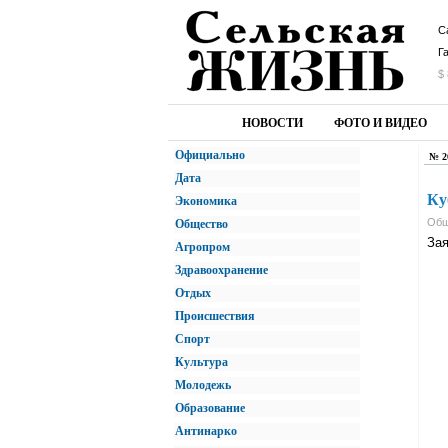
С
Г
$ 
НОВОСТИ
ФОТО И ВИДЕО
Официально
№ 2
Дата
Ку
Экономика
Общ
Общество
Зая
Агропром
Здравоохранение
Отдых
Происшествия
Спорт
Культура
Молодежь
Образование
Антинарко