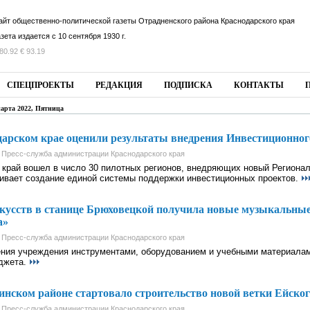
айт общественно-политической газеты Отрадненского района Краснодарского края
азета издается с 10 сентября 1930 г.
80.92 € 93.19
СПЕЦПРОЕКТЫ
РЕДАКЦИЯ
ПОДПИСКА
КОНТАКТЫ
марта 2022, Пятница
арском крае оценили результаты внедрения Инвестиционног
 Пресс-служба администрации Краснодарского края
у край вошел в число 30 пилотных регионов, внедряющих новый Региона
ивает создание единой системы поддержки инвестиционных проектов.
кусств в станице Брюховецкой получила новые музыкальные
а»
 Пресс-служба администрации Краснодарского края
ния учреждения инструментами, оборудованием и учебными материалами
джета.
нском районе стартовало строительство новой ветки Ейског
 Пресс-служба администрации Краснодарского края