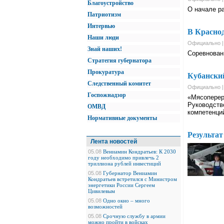
Благоустройство
О начале р
Патриотизм
Интервью
В Краснод
Наши люди
Официально |
Знай наших!
Соревнован
Стратегия губернатора
Прокуратура
Кубански
Следственный комитет
Официально |
Госпожнадзор
«Мясоперер
Руководств
ОМВД
компетенци
Нормативные документы
Результат
Лента новостей
05.08
Вениамин Кондратьев: К 2030
году необходимо привлечь 2
триллиона рублей инвестиций
05.08
Губернатор Вениамин
Кондратьев встретился с Министром
энергетики России Сергеем
Цивилевым
05.08
Одно окно – много
возможностей
05.08
Срочную службу в армии
можно пройти в войсках