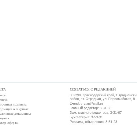
ЕТА
СВЯЗАТЬСЯ С РЕДАКЦИЕЙ
зете
352290, Краснодарский край, Отрадненски
район, ст. Отрадная, ул. Первомайская, 9
писка
E-mail:
s_gizn@mail.ru
тронная подписка
Главный редактор: 3-31-65
ормация о закупках
Зам. главного редактора: 3-31-67
мативные документы
Бухгалтерия: 3-53-31
ещения
Реклама, объявления: 3-51-23
овор-оферта