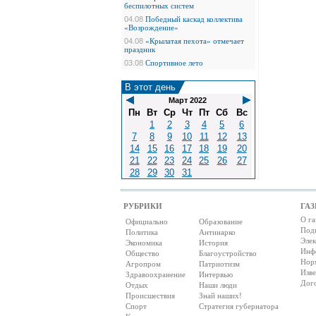
беспилотных систем
04.08
Победный каскад коллектива
«Возрождение»
04.08
«Крылатая пехота» отмечает
праздник
03.08
Спортивное лето
В этот день
Март 2022
Пн
Вт
Ср
Чт
Пт
Сб
Вс
1
2
3
4
5
6
7
8
9
10
11
12
13
14
15
16
17
18
19
20
21
22
23
24
25
26
27
28
29
30
31
РУБРИКИ
ГАЗ
О га
Официально
Образование
Под
Политика
Антинарко
Элек
Экономика
История
Инф
Общество
Благоустройство
Нор
Агропром
Патриотизм
Изв
Здравоохранение
Интервью
Дог
Отдых
Наши люди
Происшествия
Знай наших!
Спорт
Стратегия губернатора