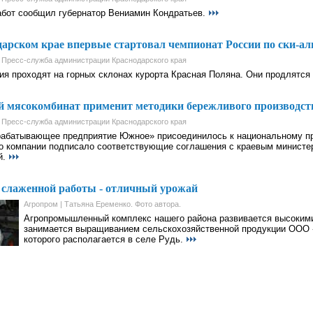
абот сообщил губернатор Вениамин Кондратьев.
арском крае впервые стартовал чемпионат России по ски-а
 Пресс-служба администрации Краснодарского края
ия проходят на горных склонах курорта Красная Поляна. Они продлятся
й мясокомбинат применит методики бережливого производст
 Пресс-служба администрации Краснодарского края
абатывающее предприятие Южное» присоединилось к национальному пр
о компании подписало соответствующие соглашения с краевым министе
й.
 слаженной работы - отличный урожай
Агропром | Татьяна Еременко. Фото автора.
Агропромышленный комплекс нашего района развивается высокими
занимается выращиванием сельскохозяйственной продукции ООО 
которого располагается в селе Рудь.