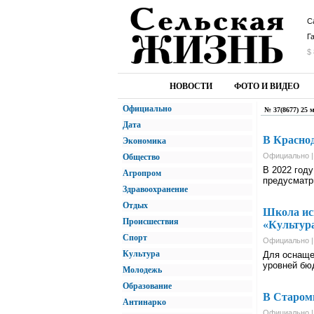
С
Г
$ 
НОВОСТИ
ФОТО И ВИДЕО
Официально
№ 37(8677) 25 
Дата
В Краснод
Экономика
Официально |
Общество
В 2022 год
Агропром
предусматр
Здравоохранение
Отдых
Школа ис
Происшествия
«Культур
Спорт
Официально |
Культура
Для оснаще
уровней бю
Молодежь
Образование
В Староми
Антинарко
Официально |