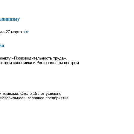
льпинизму
 до 27 марта.
ва
оекту «Производительность труда».
рством экономики и Региональным центром
 темпами. Около 15 лет успешно
«Изобильное», головное предприятие