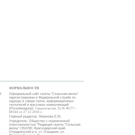
ФОРМАЛЬНОСТИ
й
Официальный сайт газеты "Сельская жизнь"
зарегистрирован в Федеральной службе по
надзору в сфере связи, информационных
технологий и массовых коммуникаций
(Роскомнадзор).
Свидетельство Эл № ФС77–
68164 от 27.12.2016 г.
.
Главный редактор: Леванова Е.Ю.
Учредитель: Общество с ограниченной
ответсвенностью "Редакция газеты "Сельская
жизнь" (352290, Краснодарский край,
Отрадненский р-н, ст. Отрадная, ул.