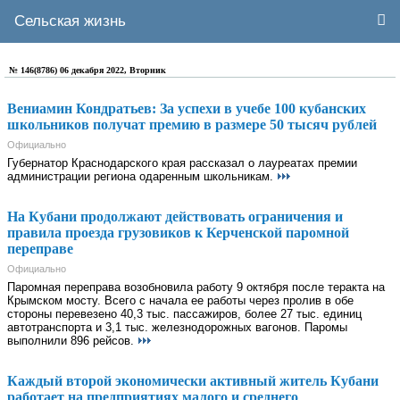
Сельская жизнь
№ 146(8786) 06 декабря 2022, Вторник
Вениамин Кондратьев: За успехи в учебе 100 кубанских
школьников получат премию в размере 50 тысяч рублей
Официально
Губернатор Краснодарского края рассказал о лауреатах премии
администрации региона одаренным школьникам.
На Кубани продолжают действовать ограничения и
правила проезда грузовиков к Керченской паромной
переправе
Официально
Паромная переправа возобновила работу 9 октября после теракта на
Крымском мосту. Всего с начала ее работы через пролив в обе
стороны перевезено 40,3 тыс. пассажиров, более 27 тыс. единиц
автотранспорта и 3,1 тыс. железнодорожных вагонов. Паромы
выполнили 896 рейсов.
Каждый второй экономически активный житель Кубани
работает на предприятиях малого и среднего