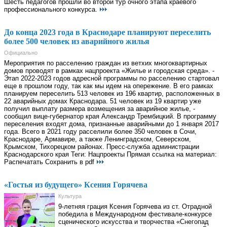
Шесть педагогов прошли во второй тур очного этапа краевого
профессионального конкурса.
До конца 2023 года в Краснодаре планируют переселить
более 500 человек из аварийного жилья
Официально
Мероприятия по расселению граждан из ветхих многоквартирных
домов проводят в рамках нацпроекта «Жилье и городская среда». -
Этап 2022-2023 годов адресной программы по расселению стартовал
еще в прошлом году, так как мы идем на опережение. В его рамках
планируем переселить 513 человек из 196 квартир, расположенных в
22 аварийных домах Краснодара. 51 человек из 19 квартир уже
получил выплату размера возмещения за аварийное жилье, -
сообщил вице-губернатор края Александр Трембицкий. В программу
переселения входят дома, признанные аварийными до 1 января 2017
года. Всего в 2021 году расселили более 350 человек в Сочи,
Краснодаре, Армавире, а также Ленинградском, Северском,
Крымском, Тихорецком районах. Пресс-служба администрации
Краснодарского края Теги: Нацпроекты Прямая ссылка на материал:
Распечатать Сохранить в pdf
«Гостья из будущего» Ксения Горячева
Культура
9-летняя грация Ксения Горячева из ст. Отрадной
победила в Международном фестивале-конкурсе
сценического искусства и творчества «Снегопад