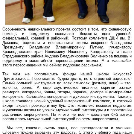
Особенность национального проекта состоит в том, что финансовую
помощь и поддержку оказывают бюджеты всех уровней:
федеральный, краевой и районный. Поэтому коллектив ДШИ им. В.
Дамаева, родители и воспитанники школы искренне благодарны
Президенту Владимиру Владимировичу Путину, губернатору
Краснодарского края Вениамину Ивановичу Кондратьеву и главе
Отрадненского района Андрею Владимировичу Волненко за помощь и
поддержку в масштабном переоснащении школы. А о масштабах
этого переоснащения мы сейчас подробно расскажем.
Так чем же пополнились фонды нашей школы искусств?
Приготовьтесь. Перечислять будем долго, но с огромной радостью.
Самый большой инструмент во всех смыслах (размер, цена) – это,
конечно, рояль. А еще акустическое пианино, скрипки разных
размеров, аккордеон, баяны, гитары, барабан, домбра и домбра-альт
концертные, балалайка концертная и духовые инструменты. Также в
школе появился новый удобный интерактивный комплекс, в который
входят экран, проектор и ноутбук. Этот комплекс поможет педагогам
и ученикам школы на уроках музыкальной литературы и в проведении
различных мероприятий. Но и это не все – школьная библиотека
пополнилась музыкальной литературой по всем направлениям.
- Мы все, конечно, очень рады, все преподаватели и ученики.
Словами трудно выразить эту радость. С этого учебного года наши