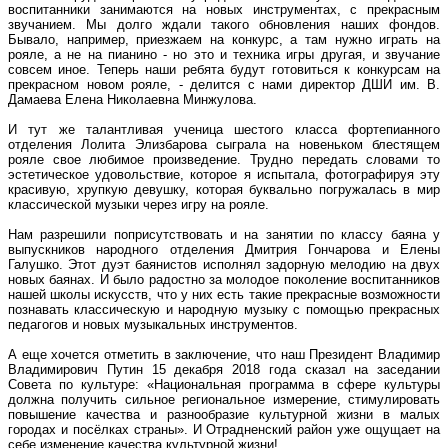
воспитанники занимаются на новых инструментах, с прекрасным
звучанием. Мы долго ждали такого обновления наших фондов.
Бывало, например, приезжаем на конкурс, а там нужно играть на
рояле, а не на пианино - но это и техника игры другая, и звучание
совсем иное. Теперь наши ребята будут готовиться к конкурсам на
прекрасном новом рояле, - делится с нами директор ДШИ им. В.
Дамаева Елена Николаевна Минжулова.
И тут же талантливая ученица шестого класса фортепианного
отделения Лолита Элизбарова сыграла на новеньком блестящем
рояле свое любимое произведение. Трудно передать словами то
эстетическое удовольствие, которое я испытала, фотографируя эту
красивую, хрупкую девушку, которая буквально погружалась в мир
классической музыки через игру на рояле.
Нам разрешили поприсутствовать и на занятии по классу баяна у
выпускников народного отделения Дмитрия Гончарова и Елены
Галушко. Этот дуэт баянистов исполнял задорную мелодию на двух
новых баянах. И было радостно за молодое поколение воспитанников
нашей школы искусств, что у них есть такие прекрасные возможности
познавать классическую и народную музыку с помощью прекрасных
педагогов и новых музыкальных инструментов.
А еще хочется отметить в заключение, что наш Президент Владимир
Владимирович Путин 15 декабря 2018 года сказал на заседании
Совета по культуре: «Национальная программа в сфере культуры
должна получить сильное региональное измерение, стимулировать
повышение качества и разнообразие культурной жизни в малых
городах и посёлках страны». И Отрадненский район уже ощущает на
себе изменение качества культурной жизни!