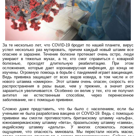
За те несколько лет, что COVID-19 бродит по нашей планете, вирус
успел несколько раз мутировать, причем каждый новый штамм все
опаснее и заразнее. Течение болезни протекает очень остро, люди
умирают в тяжелых муках, а те, кто смог справиться с коварной
болезнью, проходят длительную реабилитацию. При этом
осложнения, которые дает коронавирусная инфекция, до конца не
изучены. Огромную помощь в борьбе с пандемией играет вакцинация.
Ведь прививка защищает от всех видов ковида, в том числе и от
нового штамма «омикрон». Этот штамм очень опасен, скорость его
распространения в разы выше, чем у прежних, а значит риск
заразиться увеличивается. Особенно он велик у тех, кто не получил
антител ни естественным способом, через перенесенное
заболевание, ни с помощью прививки.
Сложно даже представить, что бы было с населением, если бы
учеными не была разработана вакцина от COVID-19. Ведь с помощью
прививки мы смогли противостоять британскому штамму «альфа»,
южноамериканскому штамму «бета», бразильскому штамму «гамма»,
индийскому штамму «дельта». У многих сложилось ложное
ощущение, что опасность миновала. Мы перестали носить маски,