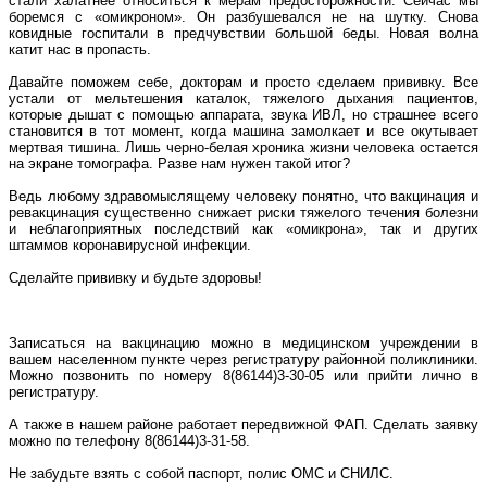
стали халатнее относиться к мерам предосторожности. Сейчас мы
боремся с «омикроном». Он разбушевался не на шутку. Снова
ковидные госпитали в предчувствии большой беды. Новая волна
катит нас в пропасть.
Давайте поможем себе, докторам и просто сделаем прививку. Все
устали от мельтешения каталок, тяжелого дыхания пациентов,
которые дышат с помощью аппарата, звука ИВЛ, но страшнее всего
становится в тот момент, когда машина замолкает и все окутывает
мертвая тишина. Лишь черно-белая хроника жизни человека остается
на экране томографа. Разве нам нужен такой итог?
Ведь любому здравомыслящему человеку понятно, что вакцинация и
ревакцинация существенно снижает риски тяжелого течения болезни
и неблагоприятных последствий как «омикрона», так и других
штаммов коронавирусной инфекции.
Сделайте прививку и будьте здоровы!
Записаться на вакцинацию можно в медицинском учреждении в
вашем населенном пункте через регистратуру районной поликлиники.
Можно позвонить по номеру 8(86144)3-30-05 или прийти лично в
регистратуру.
А также в нашем районе работает передвижной ФАП. Сделать заявку
можно по телефону 8(86144)3-31-58.
Не забудьте взять с собой паспорт, полис ОМC и СНИЛС.