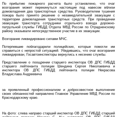
По прибытию пожарного расчета было установлено, что очаг
возгорания может перекинуться настоящие под навесом вблизи
домовладения два транспортных средства. Руководителем тушения
пожара было принято решение о незамедлительной эвакуации с
территории домовладения транспортных средств. При проведении
эвакуации транспорта сотрудники отдельного взвода дорожно-
патрульной службы ГИБДД Отдела МВД России по Отрадненскому
району оказывали непосредственное участие в их эвакуации.
Возгорание ликвидировано силами МЧС.
Потерпевшие поблагодарили полицейских, которые помогли им
справиться с непростой ситуацией. Убедившись, что очаг возгорания
ликвидирован, Госавтоинспекторы вернулись к несению службы.
Представление о поощрении старшего инспектора ОВ ДПС ГИБДД
старшего лейтенанта полиции Шендина Сергея Николаевича и
инспектора ОВ ДПС ГИБДД лейтенанта полиции Некрасова
Владислава Андреевича
за проявленный профессионализм и добросовестное выполнение
своих обязанностей направлено Главное Управление МВД России по
Краснодарскому краю.
На фото: слева направо старший инспектор ОВ ДПС ГИБДД старший