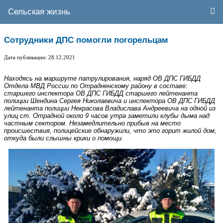
Сельская жизнь
Сотрудники ДПС помогли погорельцам
Дата публикации: 28.12.2021
Находясь на маршруте патрулирования, наряд ОВ ДПС ГИБДД
Отдела МВД России по Отрадненскому району в составе:
старшего инспектора ОВ ДПС ГИБДД старшего лейтенанта
полиции Шендина Сергея Николаевича и инспектора ОВ ДПС ГИБДД
лейтенанта полиции Некрасова Владислава Андреевича на одной из
улиц ст. Отрадной около 9 часов утра заметили клубы дыма над
частным сектором. Незамедлительно прибыв на место
происшествия, полицейские обнаружили, что это горит жилой дом,
откуда были слышны крики о помощи.