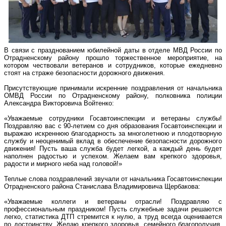
В связи с празднованием юбилейной даты в отделе МВД России по
Отрадненскому району прошло торжественное мероприятие, на
котором чествовали ветеранов и сотрудников, которые ежедневно
стоят на страже безопасности дорожного движения.
Присутствующие принимали искренние поздравления от начальника
ОМВД России по Отрадненскому району, полковника полиции
Александра Викторовича Войтенко:
«Уважаемые сотрудники Госавтоинспекции и ветераны службы!
Поздравляю вас с 90-летием со дня образования Госавтоинспекции и
выражаю искреннюю благодарность за многолетнюю и плодотворную
службу и неоценимый вклад в обеспечение безопасности дорожного
движения! Пусть ваша служба будет легкой, а каждый день будет
наполнен радостью и успехом. Желаем вам крепкого здоровья,
радости и мирного неба над головой!»
Теплые слова поздравлений звучали от начальника Госавтоинспекции
Отрадненского района Станислава Владимировича Щербакова:
«Уважаемые коллеги и ветераны отрасли! Поздравляю с
профессиональным праздником! Пусть служебные задачи решаются
легко, статистика ДТП стремится к нулю, а труд всегда оценивается
по достоинству. Желаю крепкого здоровья, семейного благополучия,