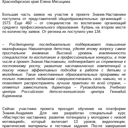
Краснодарского края Елена Мясищева.
Большая часть заявок на участие в проекте Знание.Наставники
поступила от представителей общеобразовательных организаций –
1573. Еще 460 – от специалистов по воспитанию организаций
среднего профессионального образования. Кубань на втором месте
по количеству заявок. От региона их поступило уже 134.
– Росдетцентр последовательно поддерживает повышение
квалификации Навигаторов детства, уделяя этому вопросу самое
пристальное внимание. Высокий уровень вовлеченности
специалистов по воспитанию в профессиональные конкурсы, в том
числе в проект Знание.Наставники, подтверждает их стремление к
постоянному росту, развитию наставнических компетенций и
поиску новых эффективных подходов в работе с детьми и
молодежью. Такие качественные образовательные программы не
только помогают педагогам совершенствовать свои навыки, но и
позволяют распространять лучшие практики по всей стране, –
отметил заместитель директора – Руководитель Учебного
центра Российского детско-юношеского центра Геннадий
Киреченков.
Сейчас участники проекта проходят обучение на платформе
Знание.Академия. Для них разработан специальный курс
«Мастерство наставника: развитие потенциала у молодежи с низкой
мотивацией», который включает 13 уроков, видеолекции,
практические материалы и тестовые задания. После завершения