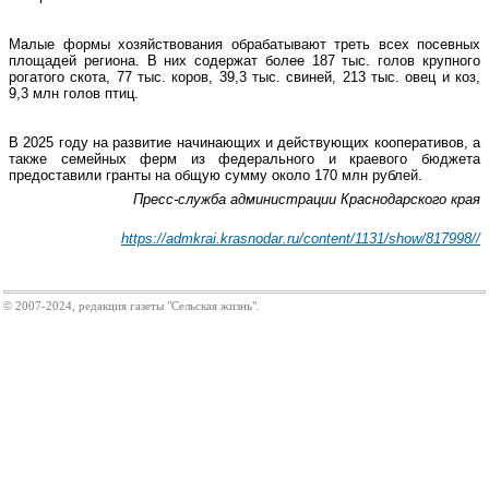
Малые формы хозяйствования обрабатывают треть всех посевных
площадей региона. В них содержат более 187 тыс. голов крупного
рогатого скота, 77 тыс. коров, 39,3 тыс. свиней, 213 тыс. овец и коз,
9,3 млн голов птиц.
В 2025 году на развитие начинающих и действующих кооперативов, а
также семейных ферм из федерального и краевого бюджета
предоставили гранты на общую сумму около 170 млн рублей.
Пресс-служба администрации Краснодарского края
https://admkrai.krasnodar.ru/content/1131/show/817998//
© 2007-2024, редакция газеты "Сельская жизнь".