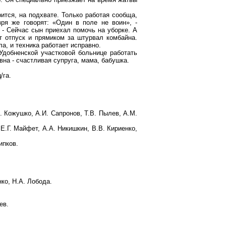
рится, на подхвате. Только работая сообща,
ря же говорят: «Один в поле не воин», -
 - Сейчас сын приехал помочь на уборке. А
т отпуск и прямиком за штурвал комбайна.
а, и техника работает исправно.
 Удобненской участковой больнице работать
вна - счастливая супруга, мама, бабушка.
/га.
 Кожушко, А.И. Сапронов, Т.В. Пылев, А.М.
Е.Г. Майфет, А.А. Никишкин, В.В. Кириенко,
ипков.
ко, Н.А. Лобода.
ев.