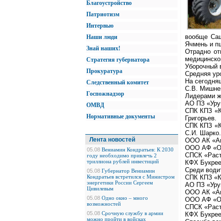
Благоустройство
Патриотизм
Интервью
вообще Саш
Наши люди
Ячмень и пш
Знай наших!
Отрадно от
медицинской
Стратегия губернатора
Уборочный 
Прокуратура
Средняя уро
На сегодня
Следственный комитет
С.В. Мишне
Госпожнадзор
Лидерами ж
АО ПЗ «Уруп
ОМВД
СПК КПЗ «К
Нормативные документы
Григорьев.
СПК КПЗ «Ка
С.И. Шарко.
Лента новостей
ООО АК «Аме
ООО АФ «От
05.08
Вениамин Кондратьев: К 2030
СПСК «Раст
году необходимо привлечь 2
триллиона рублей инвестиций
КФХ Букреев
Среди води
05.08
Губернатор Вениамин
Кондратьев встретился с Министром
СПК КПЗ «К
энергетики России Сергеем
АО ПЗ «Уруп
Цивилевым
ООО АК «Аме
05.08
Одно окно – много
ООО АФ «От
возможностей
СПСК «Раст
05.08
Срочную службу в армии
КФХ Букреев
можно пройти в войсках