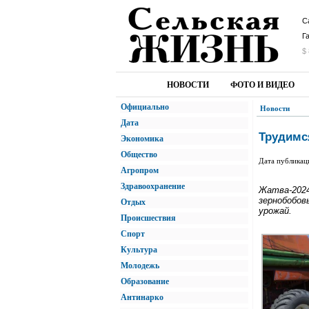
С
Г
$ 
НОВОСТИ
ФОТО И ВИДЕО
Официально
Новости
Дата
Трудимс
Экономика
Общество
Дата публикац
Агропром
Здравоохранение
Жатва-2024
зернобобов
Отдых
урожай.
Происшествия
Спорт
Культура
Молодежь
Образование
Антинарко