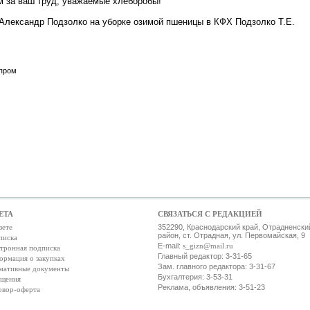
м за ваш труд, уважаемые хлеборобы!
 Александр Подзолко на уборке озимой пшеницы в КФХ Подзолко Т.Е.
опром
ЕТА
СВЯЗАТЬСЯ С РЕДАКЦИЕЙ
зете
352290, Краснодарский край, Отрадненски
район, ст. Отрадная, ул. Первомайская, 9
писка
E-mail:
s_gizn@mail.ru
тронная подписка
Главный редактор: 3-31-65
ормация о закупках
Зам. главного редактора: 3-31-67
мативные документы
Бухгалтерия: 3-53-31
ещения
Реклама, объявления: 3-51-23
овор-оферта