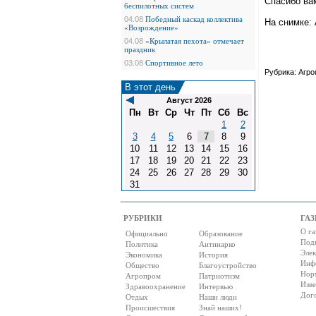
Спасибо ва
беспилотных систем
04.08
Победный каскад коллектива
На снимке:
«Возрождение»
04.08
«Крылатая пехота» отмечает
праздник
03.08
Спортивное лето
Рубрика: Агр
В этот день
Август 2026
Пн
Вт
Ср
Чт
Пт
Сб
Вс
1
2
3
4
5
6
7
8
9
10
11
12
13
14
15
16
17
18
19
20
21
22
23
24
25
26
27
28
29
30
31
РУБРИКИ
ГАЗ
О га
Официально
Образование
Под
Политика
Антинарко
Элек
Экономика
История
Инф
Общество
Благоустройство
Нор
Агропром
Патриотизм
Изв
Здравоохранение
Интервью
Дог
Отдых
Наши люди
Происшествия
Знай наших!