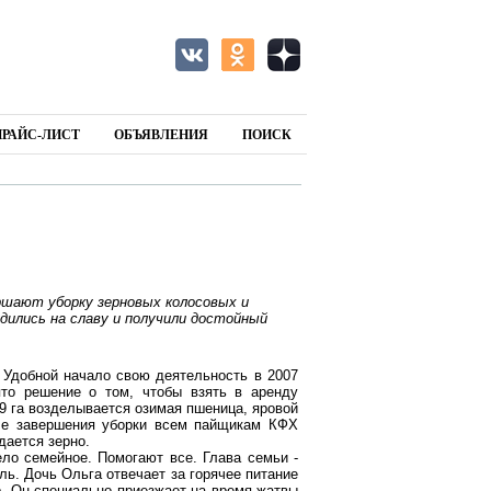
ПРАЙС-ЛИСТ
ОБЪЯВЛЕНИЯ
ПОИСК
шают уборку зерновых колосовых и
удились на славу и получили достойный
 Удобной начало свою деятельность в 2007
то решение о том, чтобы взять в аренду
99 га возделывается озимая пшеница, яровой
сле завершения уборки всем пайщикам КФХ
дается зерно.
ело семейное. Помогают все. Глава семьи -
ль. Дочь Ольга отвечает за горячее питание
р. Он специально приезжает на время жатвы