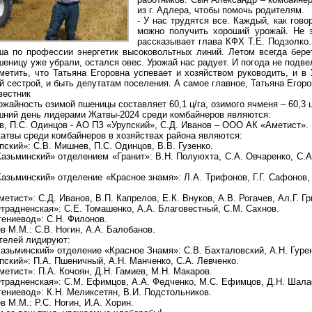
из г. Адлера, чтобы помочь родителям.
- У нас трудятся все. Каждый, как гово
можно получить хороший урожай. Не з
рассказывает глава КФХ Т.Е. Подзолко.
а по профессии энергетик высоковольтных линий. Летом всегда бере
еницу уже убрали, остался овес. Урожай нас радует. И погода не подвел
метить, что Татьяна Егоровна успевает и хозяйством руководить, и в
 сестрой, и быть депутатам поселения. А самое главное, Татьяна Егоро
вестник
жайность озимой пшеницы составляет 60,1 ц/га, озимого ячменя – 60,3 ц
шний день лидерами Жатвы-2024 среди комбайнеров являются:
в, П.С. Одинцов - АО ПЗ «Урупский», С.Д. Иванов – ООО АК «Аметист».
атвы среди комбайнеров в хозяйствах района являются:
ский»: С.В. Мишнев, П.С. Одинцов, В.В. Гузенко.
азьминский» отделением «Гранит»: В.Н. Полуюхта, С.А. Овчаренко, С.А.
зьминский» отделение «Красное знамя»: Л.А. Трифонов, Г.Г. Сафонов, 
тист»: С.Д. Иванов, В.П. Капрелов, Е.К. Внуков, А.В. Рогачев, Ал.Г. Гр
радненская»: С.Е. Томашенко, А.А. Благовестный, С.М. Сахнов.
ениевод»: С.Н. Филонов.
 М.М.: С.В. Ногин, А.А. Балобанов.
телей лидируют:
азьминский» отделение «Красное Знамя»: С.В. Бахталовский, А.Н. Гурен
ский»: П.А. Пшеничный, А.Н. Манченко, С.А. Левченко.
тист»: П.А. Кочоян, Д.Н. Гамиев, М.Н. Макаров.
радненская»: С.М. Ефимцов, А.А. Федченко, М.С. Ефимцов, Д.Н. Шала
ениевод»: К.Н. Меликсетян, В.И. Подстольников.
 М.М.: Р.С. Ногин, И.А. Хорин.