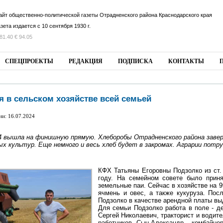
айт общественно-политической газеты Отрадненского района Краснодарского края
азета издается с 10 сентября 1930 г.
81.40 € 94.05
СПЕЦПРОЕКТЫ
РЕДАКЦИЯ
ПОДПИСКА
КОНТАКТЫ
я в сельском хозяйстве всей семьей
ии: 16.07.2024
 вышла на финишную прямую. Хлеборобы Отрадненского района завер
ых культур. Еще немного и весь хлеб будет в закромах. Аграрии потр
КФХ Татьяны Егоровны Подзолко из ст.
году. На семейном совете было приня
земельные паи. Сейчас в хозяйстве на 
ячмень и овес, а также кукуруза. По
Подзолко в качестве арендной платы вы
Для семьи Подзолко работа в поле - д
Сергей Николаевич, тракторист и водите
работников. Сын Александр – комбайне