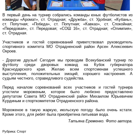
В первый день на турнир собрались команды юных футболистов из
команды «Аромат», ст. Отрадная; «Дружба», ст. Удобная; «Кубань»,
ст. Попутная; «Победа», ст. Попутная; «Кавказ», ст. Спокойная;
«Передовая», ст. Передовая; «СОШ 16», ст. Отрадная; «Олимпия»,
ст. Отрадная.
Участников и гостей соревнований приветствовал руководитель
спортивного комитета МО Отрадненский район Арсен Алексеевич
Окроев.
- Дорогие друзья! Сегодня мы проводим Всекубанский турнир по
футболу среди дворовых команд на Кубок губернатора
Краснодарского края. Желаю всем спортсменам успешного
выступления, положительных эмоций, хорошего настроения. А
судьям честного, справедливого судейства.
Перед началом соревнований всех участников и гостей турнира
угостили мороженым, которое было любезно предоставлено
депутатом Совета МО Отрадненский район Михаилом Юрьевичем
Курдиным и спорткомитетом Отрадненского района.
Мороженое в такую жаркую, июльскую погоду было очень кстати.
Кроме этого, для ребят была приобретена питьевая вода.
Татьяна Еременко. Фото автора.
Рубрика: Спорт