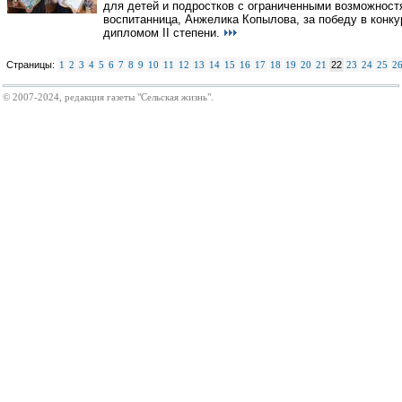
для детей и подростков с ограниченными возможностя
воспитанница, Анжелика Копылова, за победу в конк
дипломом II степени.
Страницы:
1
2
3
4
5
6
7
8
9
10
11
12
13
14
15
16
17
18
19
20
21
22
23
24
25
2
© 2007-2024, редакция газеты "Сельская жизнь".