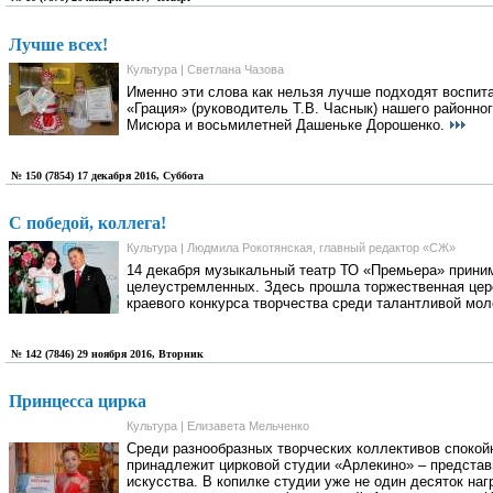
Лучше всех!
Культура | Светлана Чазова
Именно эти слова как нельзя лучше подходят воспит
«Грация» (руководитель Т.В. Часнык) нашего районно
Мисюра и восьмилетней Дашеньке Дорошенко.
№ 150 (7854) 17 декабря 2016, Суббота
С победой, коллега!
Культура | Людмила Рокотянская, главный редактор «СЖ»
14 декабря музыкальный театр ТО «Премьера» прини
целеустремленных. Здесь прошла торжественная цер
краевого конкурса творчества среди талантливой мо
№ 142 (7846) 29 ноября 2016, Вторник
Принцесса цирка
Культура | Елизавета Мельченко
Среди разнообразных творческих коллективов спокой
принадлежит цирковой студии «Арлекино» – представ
искусства. В копилке студии уже не один десяток на