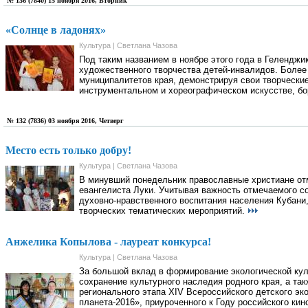
№ 136 (7840) 15 ноября 2016, Вторник
«Солнце в ладонях»
Культура | Светлана Чазова
Под таким названием в ноябре этого года в Гелендж
художественного творчества детей-инвалидов. Более
муниципалитетов края, демонстрируя свои творческие
инструментальном и хореографическом искусстве, бо
№ 132 (7836) 03 ноября 2016, Четверг
Место есть только добру!
Культура | Светлана Чазова
В минувший понедельник православные христиане отм
евангелиста Луки. Учитывая важность отмечаемого со
духовно-нравственного воспитания населения Кубани
творческих тематических мероприятий.
Анжелика Копылова - лауреат конкурса!
Культура | Светлана Чазова
За большой вклад в формирование экологической ку
сохранение культурного наследия родного края, а та
регионального этапа XIV Всероссийского детского э
планета-2016», приуроченного к Году российского ки