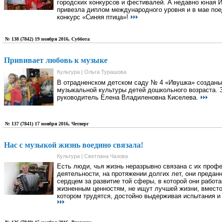
городских конкурсов и фестивалей. А недавно юная 
привезла диплом международного уровня и в мае по
конкурс «Синяя птица»!
№ 138 (7842) 19 ноября 2016, Суббота
Прививает любовь к музыке
Культура | Ольга Турашова
В отрадненском детском саду № 4 «Ивушка» созданы
музыкальной культуры детей дошкольного возраста. 
руководитель Елена Владиленовна Киселева.
№ 137 (7841) 17 ноября 2016, Четверг
Нас с музыкой жизнь воедино связала!
Культура | Светлана Чазова
Есть люди, чья жизнь неразрывно связана с их профе
деятельности, на протяжении долгих лет, они преда
сердцем за развитие той сферы, в которой они работ
жизненным ценностям, не ищут лучшей жизни, вместо
котором трудятся, достойно выдерживая испытания и