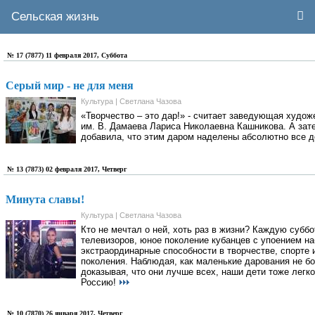
Сельская жизнь
№ 17 (7877) 11 февраля 2017, Суббота
Серый мир - не для меня
Культура | Светлана Чазова
«Творчество – это дар!» - считает заведующая худо
им. В. Дамаева Лариса Николаевна Кашникова. А зате
добавила, что этим даром наделены абсолютно все д
№ 13 (7873) 02 февраля 2017, Четверг
Минута славы!
Культура | Светлана Чазова
Кто не мечтал о ней, хоть раз в жизни? Каждую суббо
телевизоров, юное поколение кубанцев с упоением н
экстраординарные способности в творчестве, спорте 
поколения. Наблюдая, как маленькие дарования не б
доказывая, что они лучше всех, наши дети тоже легк
Россию!
№ 10 (7870) 26 января 2017, Четверг