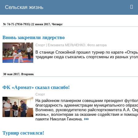
Сельская жизнь
№ 74-75 (7934-7935) 22 июня 2017, Четверг
Вновь закрепили лидерство
Спорт | Елизавета МЕЛЬЧЕНКО. Фото автора
В станице Спокойной прошел турнир по карате «Откр
традиции сюда съехались спортсмены из разных угол
30 мая 2017, Вторник
ФК «Аромат» сказал спасибо!
Спорт
На районном планерном совещании президент футбол
благодарность администрации муниципального образо
Волненко, руководитетелю райспорткомитета А.А. Окр
жизнь», волонтерам за оказание содействия и помощ
памяти Николая Гинояна.
Турнир состоялся!