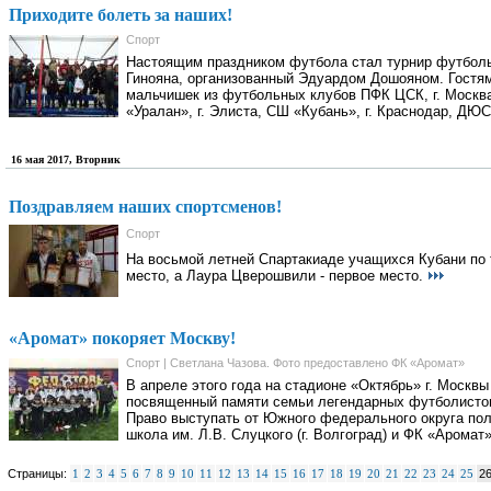
Приходите болеть за наших!
Спорт
Настоящим праздником футбола стал турнир футболь
Гинояна, организованный Эдуардом Дошояном. Гостя
мальчишек из футбольных клубов ПФК ЦСК, г. Москва, 
«Уралан», г. Элиста, СШ «Кубань», г. Краснодар, ДЮ
16 мая 2017, Вторник
Поздравляем наших спортсменов!
Спорт
На восьмой летней Спартакиаде учащихся Кубани по 
место, а Лаура Цверошвили - первое место.
«Аромат» покоряет Москву!
Спорт | Светлана Чазова. Фото предоставлено ФК «Аромат»
В апреле этого года на стадионе «Октябрь» г. Москв
посвященный памяти семьи легендарных футболистов
Право выступать от Южного федерального округа полу
школа им. Л.В. Слуцкого (г. Волгоград) и ФК «Аромат»
Страницы:
1
2
3
4
5
6
7
8
9
10
11
12
13
14
15
16
17
18
19
20
21
22
23
24
25
2