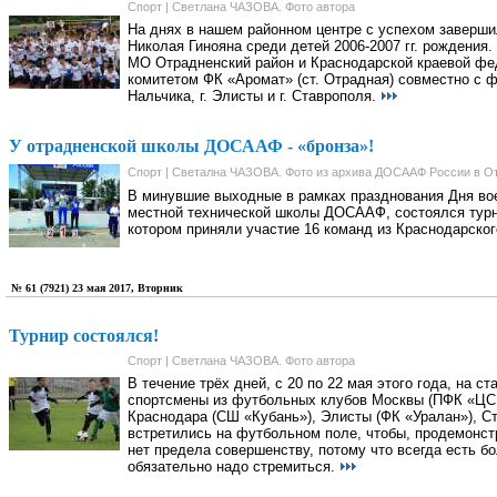
Спорт | Светлана ЧАЗОВА. Фото автора
На днях в нашем районном центре с успехом заверши
Николая Гинояна среди детей 2006-2007 гг. рождения
МО Отрадненский район и Краснодарской краевой фе
комитетом ФК «Аромат» (ст. Отрадная) совместно с фу
Нальчика, г. Элисты и г. Ставрополя.
У отрадненской школы ДОСААФ - «бронза»!
Спорт | Светална ЧАЗОВА. Фото из архива ДОСААФ России в О
В минувшие выходные в рамках празднования Дня воен
местной технической школы ДОСААФ, состоялся турн
котором приняли участие 16 команд из Краснодарског
№ 61 (7921) 23 мая 2017, Вторник
Турнир состоялся!
Спорт | Светлана ЧАЗОВА. Фото автора
В течение трёх дней, с 20 по 22 мая этого года, на 
спортсмены из футбольных клубов Москвы (ПФК «ЦСКА
Краснодара (СШ «Кубань»), Элисты (ФК «Уралан»), 
встретились на футбольном поле, чтобы, продемонстр
нет предела совершенству, потому что всегда есть б
обязательно надо стремиться.